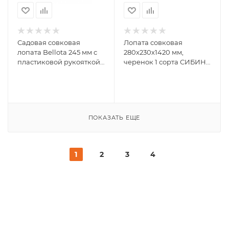
Садовая совковая
Лопата совковая
лопата Bellota 245 мм с
280х230х1420 мм,
пластиковой рукояткой
черенок 1 сорта СИБИН
3104 MFVA
39509_z01
ПОКАЗАТЬ ЕЩЕ
1
2
3
4