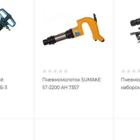
ий
Пневмомолоток SUMAKE
Пневмом
Б-3
ST-2200 AH 7357
набором