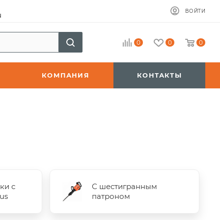
ВОЙТИ
u
0
0
0
КОМПАНИЯ
КОНТАКТЫ
ки с
С шестигранным
us
патроном