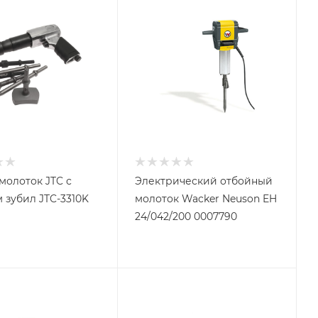
олоток JTC с
Электрический отбойный
 зубил JTC-3310K
молоток Wacker Neuson EH
24/042/200 0007790