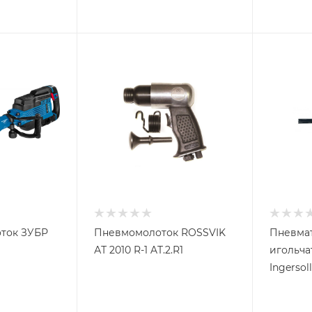
ток ЗУБР
Пневмомолоток ROSSVIK
Пневма
АТ 2010 R-1 AT.2.R1
игольча
Ingersol