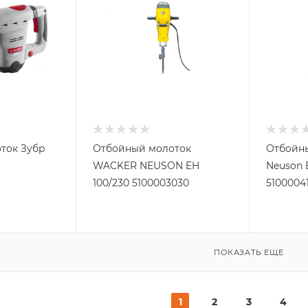
ток Зубр
Отбойный молоток
Отбойны
WACKER NEUSON EH
Neuson 
100/230 5100003030
5100004
ПОКАЗАТЬ ЕЩЕ
1
2
3
4