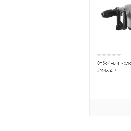
Отбойный моло
ЗМ-1250К