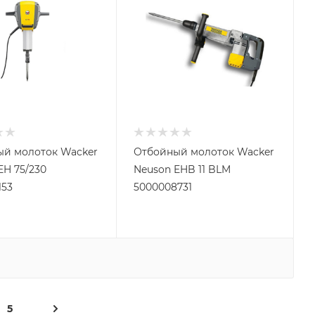
й молоток Wacker
Отбойный молоток Wacker
EH 75/230
Neuson EHB 11 BLM
153
5000008731
5