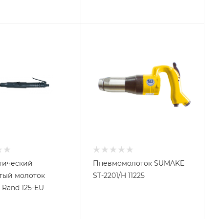
тический
Пневмомолоток SUMAKE
тый молоток
ST-2201/H 11225
l Rand 125-EU