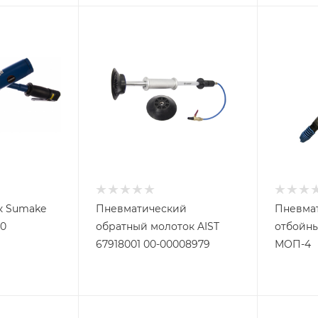
к Sumake
Пневматический
Пневма
10
обратный молоток AIST
отбойны
67918001 00-00008979
МОП-4