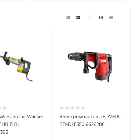
й молоток Wacker
Электромолоток REDVERG
EHB 11 BL
RD-DH1350 6628286
395