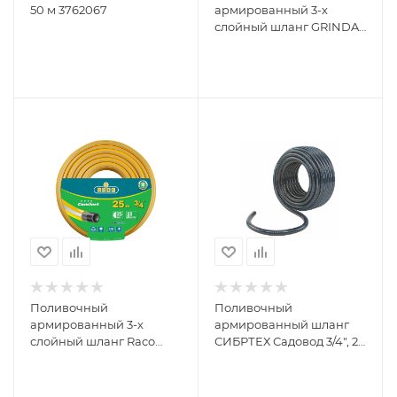
50 м 3762067
армированный 3-х
слойный шланг GRINDA
COMFORT 25 атм,
3/4"х50м 8-429003-3/4-
50_z02
Поливочный
Поливочный
армированный 3-х
армированный шланг
слойный шланг Raco
СИБРТЕХ Садовод 3/4", 25
COMFORT 3/4"x25м
м 674386
40303-3/4-25_z01