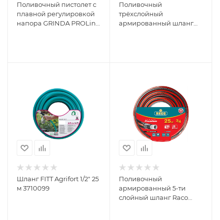
Поливочный пистолет с
Поливочный
плавной регулировкой
трёхслойный
напора GRINDA PROLine
армированный шланг
S-R 429101
Вихрь 3/4", 50 м 73/7/2/2
Шланг FITT Agrifort 1/2" 25
Поливочный
м 3710099
армированный 5-ти
слойный шланг Raco
PREMIUM 3/4"x25м
40300-3/4-25_z01