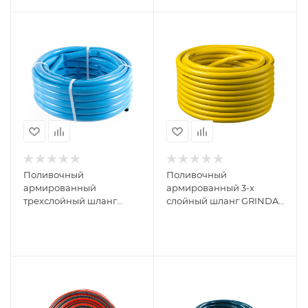
Поливочный
Поливочный
армированный
армированный 3-х
трехслойный шланг
слойный шланг GRINDA
СИБРТЕХ Родничок 3/4",
COMFORT 20 атм, 1"х25м
15 м 67526
8-429003-1-25_z02