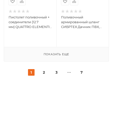
Пистолет поливочный +
Поливочный
соединители (12.7
армированный шланг
мм) QUATTRO ELEMENTI
СИБРТЕХ Дачник ПВХ,
241-321
1/2, 15 м 673516
ПОКАЗАТЬ ЕЩЕ
1
2
3
7