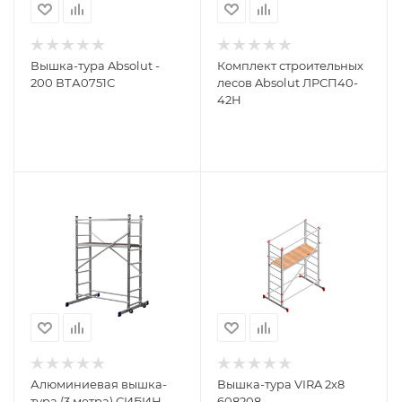
Вышка-тура Absolut -
Комплект строительных
200 ВТА0751С
лесов Absolut ЛРСП40-
42Н
Алюминиевая вышка-
Вышка-тура VIRA 2х8
тура (3 метра) СИБИН
608208