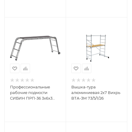
Профессиональные
Вышка-тура
рабочие подмости
алюминиевая 2х7 Вихрь
СИБИН ПРП-36 3x6x3
ВТА-3М 73/5/1/26
ступени, алюмин,
складные с колесами и
съемной площадкой
38845