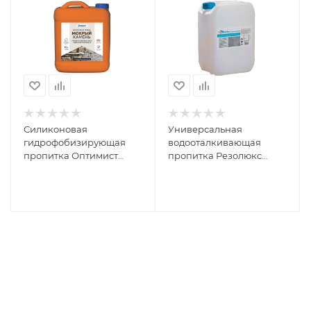
Силиконовая
Универсальная
гидрофобизирующая
водооталкивающая
пропитка Оптимист
пропитка Резолюкс
"Мокрый камень" С404
Гидрофобизатор-1 10л
10 л OPL015
00000000618