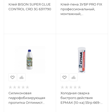
Клей BISON SUPER GLUE
Клей-пена ЗУБР PRO FIX
CONTROL CRD 3G 6311790
профессиональный,
монтажный,
пистолетный,
всесезонный, 750мл,
41150
Силиконовая
Холодная сварка
гидрофобизирующая
быстрого действия
пропитка Оптимист
ЕРМАК (10-ка) 55гр 669-
"Мокрый камень" С404 1
158