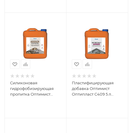
л OPL016
Силиконовая
Пластифицирующая
гидрофобизирующая
добавка Оптимист
пропитка Оптимист
Оптипласт С409 5 л
"Мокрый камень" С404 5
OPO011
л OPL018