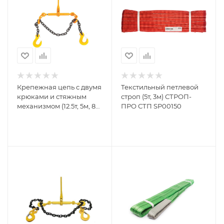
Крепежная цепь с двумя
Текстильный петлевой
крюками и стяжным
строп (5т, 3м) СТРОП-
механизмом (12.5т, 5м, 8
ПРО СТП SP00150
класс) СТРОП-ПРО
SP04533