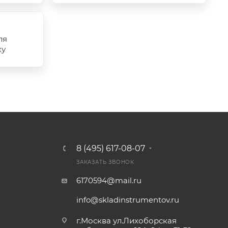
ля
ку
8 (495) 617-08-07
ЗАКАЗАТЬ ЗВОНОК
6170594@mail.ru
info@skladinstrumentov.ru
г.Москва ул.Лихоборская