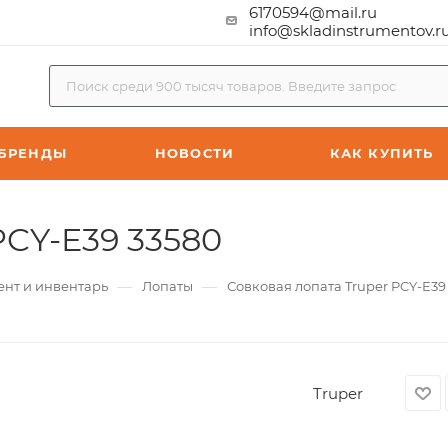
6170594@mail.ru
info@skladinstrumentov.r
БРЕНДЫ
НОВОСТИ
КАК КУПИТЬ
PCY-E39 33580
—
—
ент и инвентарь
Лопаты
Совковая лопата Truper PCY-E39
Truper