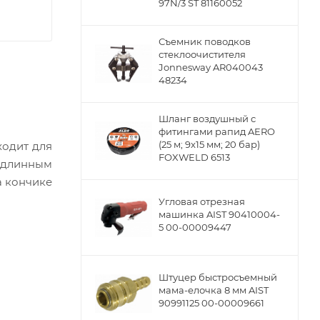
97N/3 ST 81160052
Съемник поводков
стеклоочистителя
Jonnesway AR040043
48234
Шланг воздушный с
фитингами рапид AERO
(25 м; 9x15 мм; 20 бар)
ходит для
FOXWELD 6513
 длинным
а кончике
Угловая отрезная
машинка AIST 90410004-
5 00-00009447
Штуцер быстросъемный
мама-елочка 8 мм AIST
90991125 00-00009661