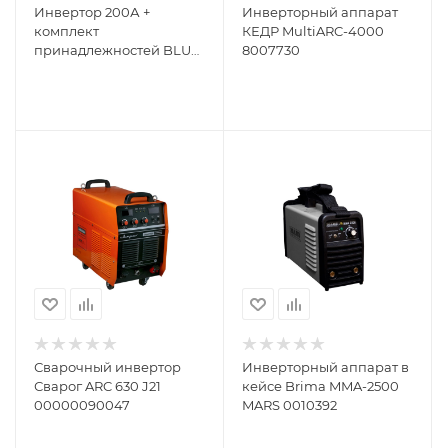
Инвертор 200А +
Инверторный аппарат
комплект
КЕДР MultiARC-4000
принадлежностей BLUE
8007730
WELD PRESTIGE 236 PRO
816496
Сварочный инвертор
Инверторный аппарат в
Сварог ARC 630 J21
кейсе Brima MMA-2500
00000090047
MARS 0010392