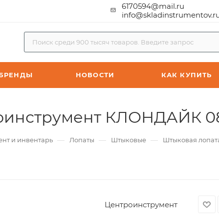
6170594@mail.ru
info@skladinstrumentov.r
БРЕНДЫ
НОВОСТИ
КАК КУПИТЬ
роинструмент КЛОНДАЙК 
—
—
—
ент и инвентарь
Лопаты
Штыковые
Штыковая лопа
Центроинструмент