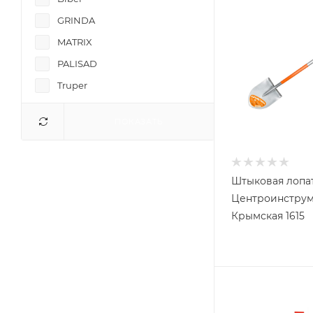
GRINDA
MATRIX
PALISAD
Truper
ЗУБР
ПОКАЗАТЬ
КУРС
СИБИН
СИБРТЕХ
Штыковая лопа
Спец
Центроинструм
Центроинструмент
Крымская 1615
Энкор