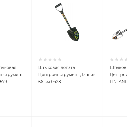
тыковая
Штыковая лопата
Штыкова
инструмент
Центроинструмент Дачник
Центро
0579
66 см 0428
FINLAND