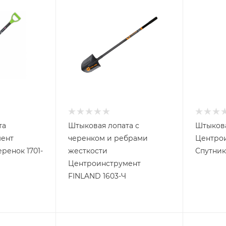
та
Штыковая лопата с
Штыкова
ент
черенком и ребрами
Центро
ренок 1701-
жесткости
Спутник
Центроинструмент
FINLAND 1603-Ч