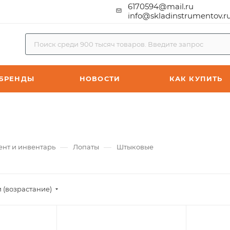
6170594@mail.ru
info@skladinstrumentov.r
БРЕНДЫ
НОВОСТИ
КАК КУПИТЬ
—
—
ент и инвентарь
Лопаты
Штыковые
 (возрастание)