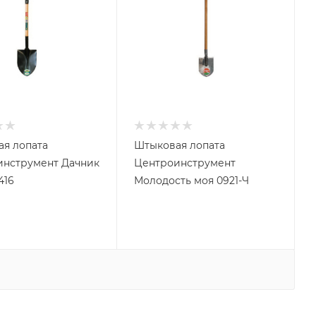
я лопата
Штыковая лопата
нструмент Дачник
Центроинструмент
416
Молодость моя 0921-Ч