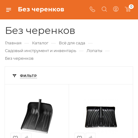
0
Без черенков
Без черенков
—
—
—
Главная
Каталог
Всё для сада
—
—
Садовый инструмент и инвентарь
Лопаты
Без черенков
ФИЛЬТР