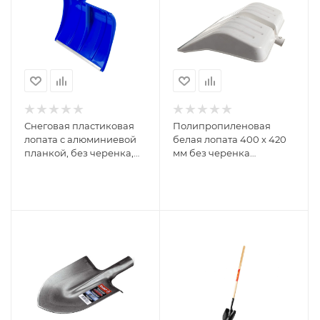
Снеговая пластиковая
Полипропиленовая
лопата с алюминиевой
белая лопата 400 х 420
планкой, без черенка,
мм без черенка
500мм, синяя СИБИН
СИБРТЕХ Россия 61615
421835