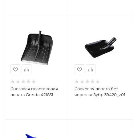
КПБ-230403
Борский СПЕЦ ЛКП-5 ТЗ
КПБ-230519
Снеговая пластиковая
Совковая лопата без
лопата Grinda 421831
черенка Зубр 39420_z01