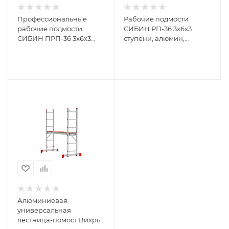
Профессиональные
Рабочие подмости
рабочие подмости
СИБИН РП-36 3x6x3
СИБИН ПРП-36 3x6x3
ступени, алюмин,
ступени, алюмин,
складные с
складные с колесами и
фиксированной
съемной площадкой
площадкой 38843
38845
Алюминиевая
универсальная
лестница-помост Вихрь