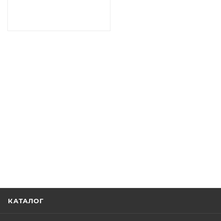
ЛПА 3-У 73/5/1/25
КАТАЛОГ