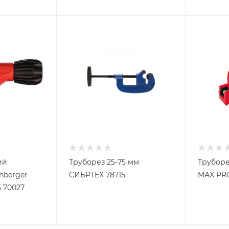
ий
Труборез 25-75 мм
Труборе
nberger
СИБРТЕХ 78715
MAX PRO
 70027