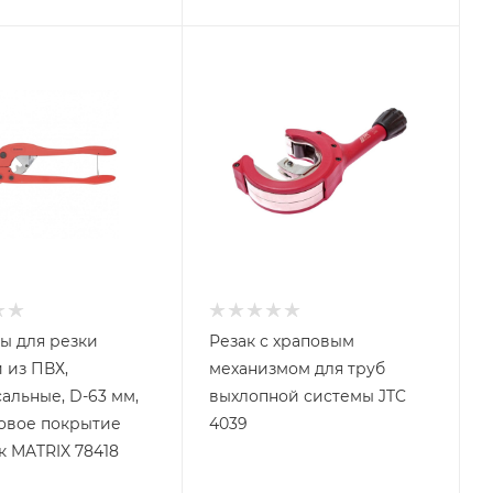
ы для резки
Резак с храповым
 из ПВХ,
механизмом для труб
альные, D-63 мм,
выхлопной системы JTC
овое покрытие
4039
к MATRIX 78418