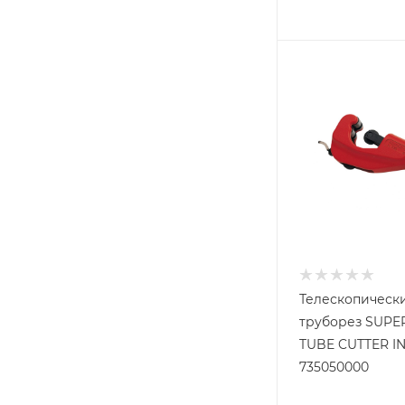
KRAFTOOL
MATRIX
MESSER
MIGHTY SEVEN
MIRAX
REDVERG
REKON
Rockforce
Rothenberger
ROTORICA
SANTOOL
Телескопическ
Stanley
труборез SUPE
TUBE CUTTER IN
STAYER
735050000
SUPER-EGO