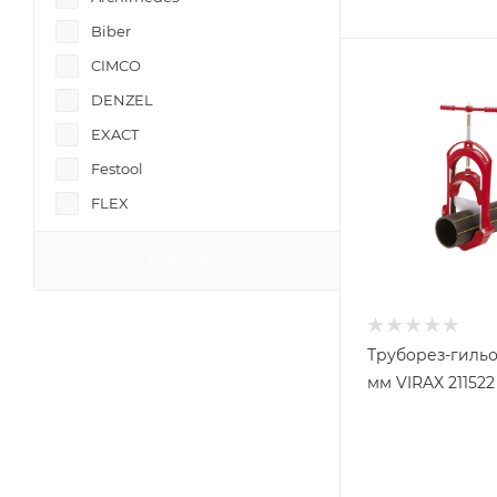
Biber
CIMCO
DENZEL
EXACT
Festool
FLEX
FORCE
ПОКАЗАТЬ
HEYCO
Hongli
Jonnesway
Труборез-гильо
JTC
мм VIRAX 211522
KAMASA TOOLS
KING TONY
KNIPEX