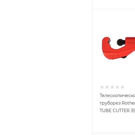
TOR
Truper
VIRA
Virax
VOLL
Zitrek
Вихрь
Дело Техники
ЗУБР
КВТ
Кедр
Телескопическ
труборез Rothe
КОБАЛЬТ
TUBE CUTTER 35
Контрфорс
КУРС
МастерАлмаз