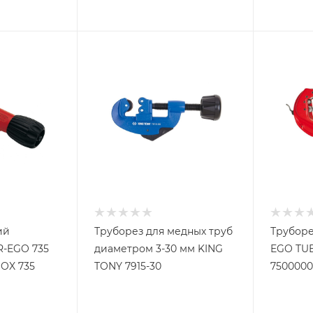
ий
Труборез для медных труб
Труборез
R-EGO 735
диаметром 3-30 мм KING
EGO TU
OX 735
TONY 7915-30
7500000