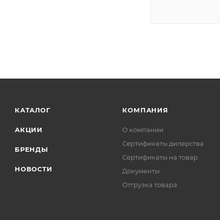
РемоКолор
СИБРТЕХ
Станкоимпорт
Энкор
КАТАЛОГ
КОМПАНИЯ
АКЦИИ
О компании
Сертификаты дилерства
БРЕНДЫ
Сертификаты на товар
НОВОСТИ
Документы
Отгрузка товара