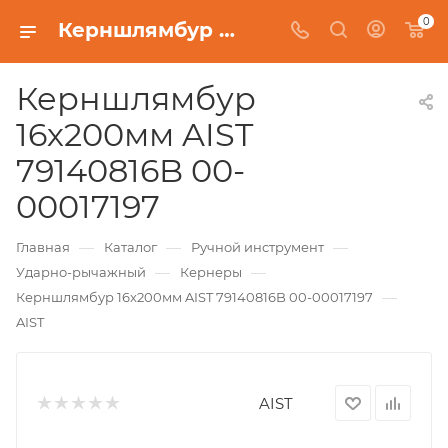
0
Керншлямбур 16х200мм AIST 79140816B 00-00017197
Керншлямбур
16х200мм AIST
79140816B 00-
00017197
—
—
—
Главная
Каталог
Ручной инструмент
—
—
Ударно-рычажный
Кернеры
—
Керншлямбур 16х200мм AIST 79140816B 00-00017197
AIST
AIST