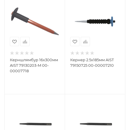
Керншлямбур 16х300мм
Кернер 2.5х185мм AIST
AIST 79130203-M 00-
79150725 00-00007210
00007718