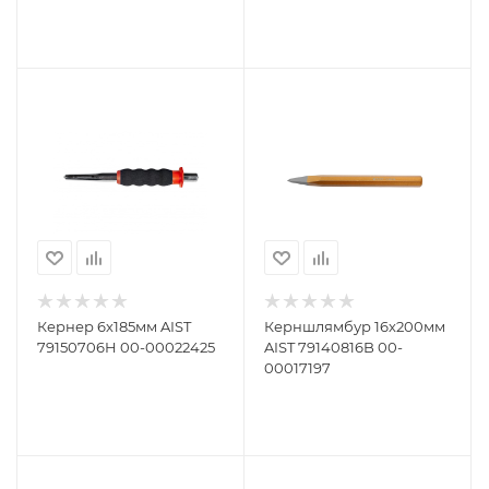
Кернер 6х185мм AIST
Керншлямбур 16х200мм
79150706H 00-00022425
AIST 79140816B 00-
00017197