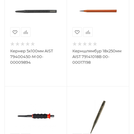
Кернер 5х100мм AIST
Керншлямбур 18х250мм
79400450-M 00-
AIST 79141018B 00-
00009894
00017198