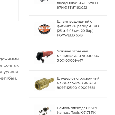
вкладышах STAHLWILLE
97N/3 ST 81160052
Шланг воздушный с
фитингами рапид AERO
(25 м; 9x15 мм; 20 бар)
FOXWELD 6513
Угловая отрезная
машинка AIST 90410004-
адежными
5 00-00009447
опрочных
я уровня.
изгибам.
Штуцер быстросъемный
мама-елочка 8 мм AIST
90991125 00-00009661
Ремкомплект для K6171
Kamasa Tools K 6171 RK