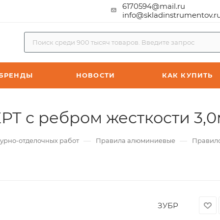
6170594@mail.ru
info@skladinstrumentov.r
БРЕНДЫ
НОВОСТИ
КАК КУПИТЬ
 с ребром жесткости 3,0м
—
—
турно-отделочных работ
Правила алюминиевые
Правило
ЗУБР