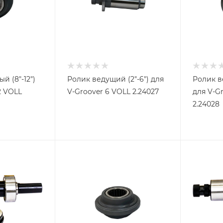
й (8"-12")
Ролик ведущий (2"-6") для
Ролик ве
2 VOLL
V-Groover 6 VOLL 2.24027
для V-G
2.24028