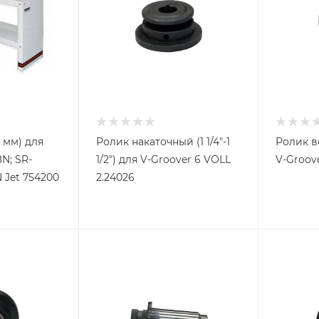
 мм) для
Ролик накаточный (1 1/4"-1
Ролик в
N; SR-
1/2") для V-Groover 6 VOLL
V-Groove
 Jet 754200
2.24026