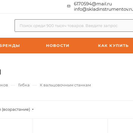
6170594@mail.ru
info@skladinstrumentov.r
БРЕНДЫ
НОВОСТИ
КАК КУПИТЬ
м
—
—
нков
Гибка
К вальцовочным станкам
 (возрастание)