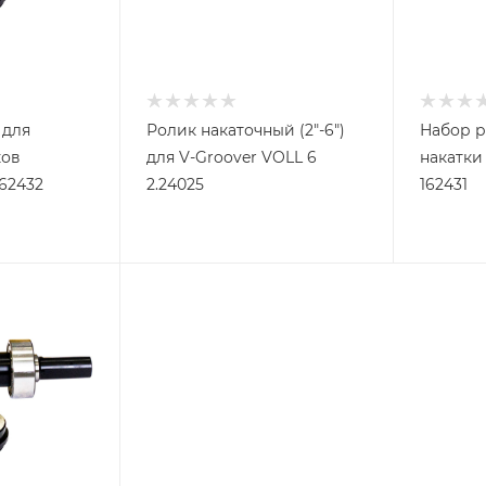
 для
Ролик накаточный (2"-6")
Набор р
ков
для V-Groover VOLL 6
накатки 
 162432
2.24025
162431