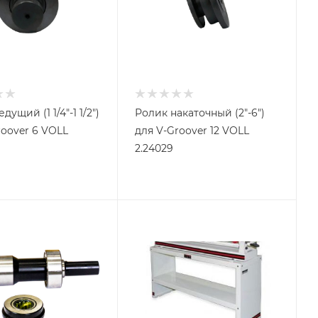
дущий (1 1/4"-1 1/2")
Ролик накаточный (2"-6")
roover 6 VOLL
для V-Groover 12 VOLL
2.24029