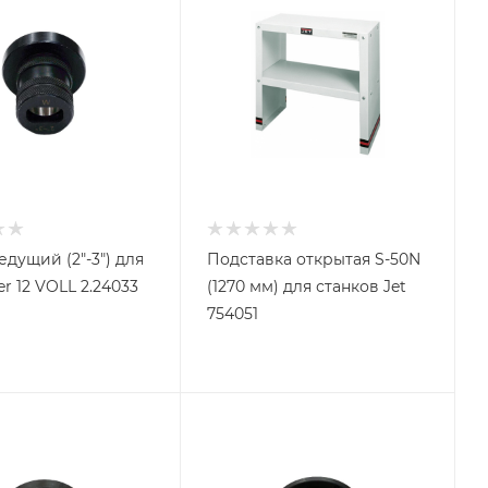
едущий (2"-3") для
Подставка открытая S-50N
r 12 VOLL 2.24033
(1270 мм) для станков Jet
754051