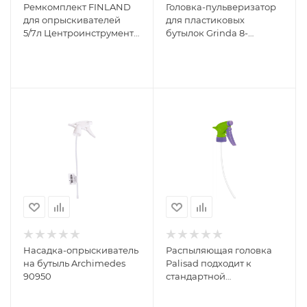
Ремкомплект FINLAND
Головка-пульверизатор
для опрыскивателей
для пластиковых
5/7л Центроинструмент
бутылок Grinda 8-
1638
425010_z02
Насадка-опрыскиватель
Распыляющая головка
на бутыль Archimedes
Palisad подходит к
90950
стандартной
пластиковой бутылке
64732