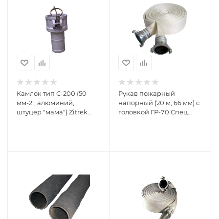
Камлок тип С-200 (50
Рукав пожарный
мм-2", алюминий,
напорный (20 м; 66 мм) с
штуцер "мама") Zitrek
головкой ГР-70 Спец
079-0162
ОГН-РУК2