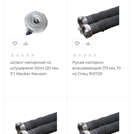
Шланг напорный со
Рукав напорно-
штуцерами Storz (20 мм;
всасывающий (75 мм; 10
3") Wacker Neuson
м) Спец 910729
5000127562