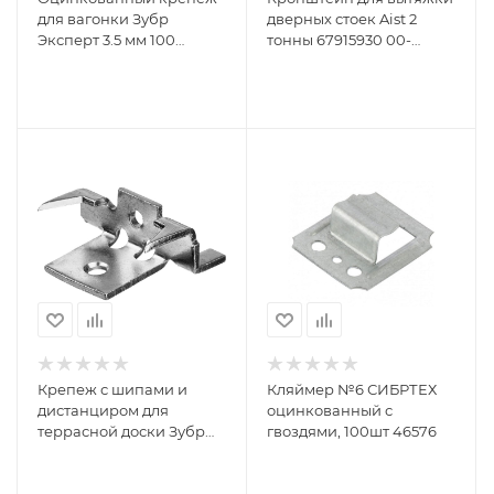
для вагонки Зубр
дверных стоек Aist 2
Эксперт 3.5 мм 100
тонны 67915930 00-
шт.3075-35
00009422
Крепеж с шипами и
Кляймер №6 СИБРТЕХ
дистанциром для
оцинкованный с
террасной доски Зубр
гвоздями, 100шт 46576
Союз 80 шт 30701