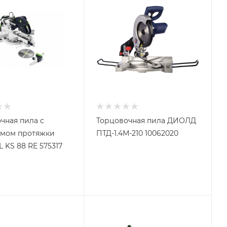
чная пила с
Торцовочная пила ДИОЛД
змом протяжки
ПТД-1.4М-210 10062020
 KS 88 RE 575317