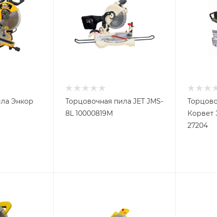
ила Энкор
Торцовочная пила JET JMS-
Торцово
8L 10000819M
Корвет 
27204