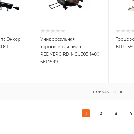
ила Энкор
Универсальная
Торцово
0041
торцовочная пила
БТП-155
REDVERG RD-MSU305-1400
6614999
ПОКАЗАТЬ ЕЩЕ
1
2
3
4