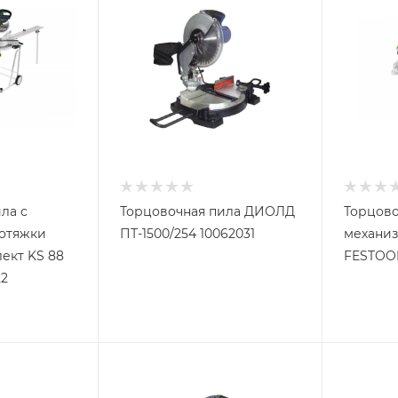
ла с
Торцовочная пила ДИОЛД
Торцово
отяжки
ПТ-1500/254 10062031
механи
ект KS 88
FESTOOL
22