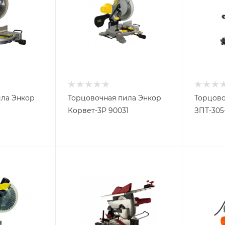
ила Энкор
Торцовочная пила Энкор
Торцово
Корвет-3Р 90031
ЗПТ-305