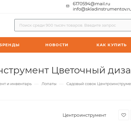
6170594@mail.ru
info@skladinstrumentov.r
БРЕНДЫ
НОВОСТИ
КАК КУПИТЬ
струмент Цветочный дизай
—
—
ент и инвентарь
Лопаты
Садовый совок Центроинструмен
Центроинструмент