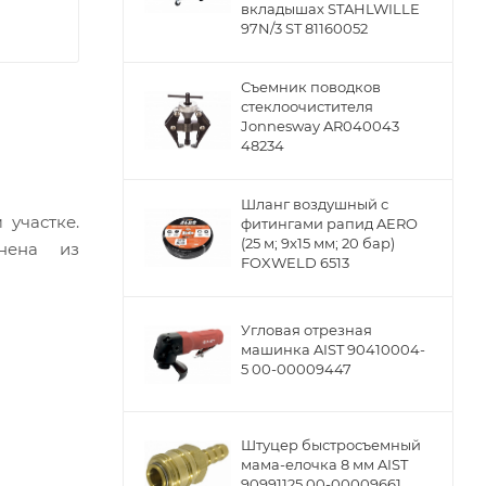
вкладышах STAHLWILLE
97N/3 ST 81160052
Съемник поводков
стеклоочистителя
Jonnesway AR040043
48234
Шланг воздушный с
 участке.
фитингами рапид AERO
(25 м; 9x15 мм; 20 бар)
лнена из
FOXWELD 6513
Угловая отрезная
машинка AIST 90410004-
5 00-00009447
Штуцер быстросъемный
мама-елочка 8 мм AIST
90991125 00-00009661