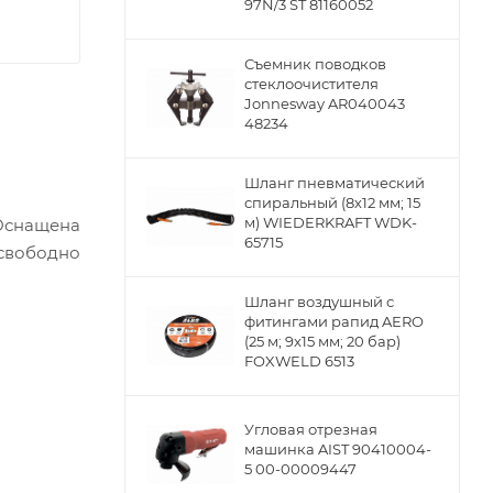
97N/3 ST 81160052
Съемник поводков
стеклоочистителя
Jonnesway AR040043
48234
Шланг пневматический
спиральный (8х12 мм; 15
м) WIEDERKRAFT WDK-
 Оснащена
65715
свободно
Шланг воздушный с
фитингами рапид AERO
(25 м; 9x15 мм; 20 бар)
FOXWELD 6513
Угловая отрезная
машинка AIST 90410004-
5 00-00009447