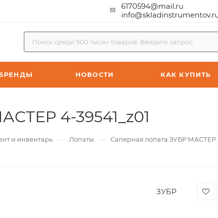
6170594@mail.ru
info@skladinstrumentov.r
БРЕНДЫ
НОВОСТИ
КАК КУПИТЬ
АСТЕР 4-39541_z01
—
—
ент и инвентарь
Лопаты
Саперная лопата ЗУБР МАСТЕР 
ЗУБР