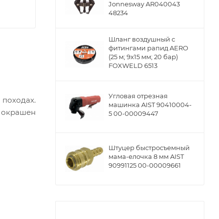
Jonnesway AR040043
48234
Шланг воздушный с
фитингами рапид AERO
(25 м; 9x15 мм; 20 бар)
FOXWELD 6513
Угловая отрезная
 походах.
машинка AIST 90410004-
 окрашен
5 00-00009447
Штуцер быстросъемный
мама-елочка 8 мм AIST
90991125 00-00009661