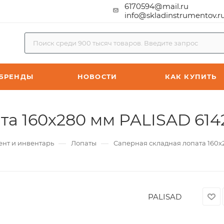
6170594@mail.ru
info@skladinstrumentov.r
БРЕНДЫ
НОВОСТИ
КАК КУПИТЬ
та 160х280 мм PALISAD 614
—
—
ент и инвентарь
Лопаты
Саперная складная лопата 160х
PALISAD