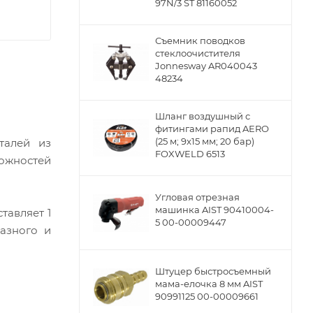
97N/3 ST 81160052
Съемник поводков
стеклоочистителя
Jonnesway AR040043
48234
Шланг воздушный с
фитингами рапид AERO
(25 м; 9x15 мм; 20 бар)
талей из
FOXWELD 6513
можностей
Угловая отрезная
машинка AIST 90410004-
тавляет 1
5 00-00009447
азного и
Штуцер быстросъемный
мама-елочка 8 мм AIST
90991125 00-00009661