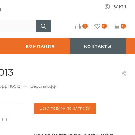
ВОЙТИ
u
0
0
0
КОМПАНИЯ
КОНТАКТЫ
013
—
фф 110013
Верстакофф
ЦЕНА ТОВАРА ПО ЗАПРОСУ