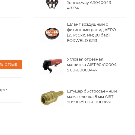
Jonnesway AR040043
48234
Шланг воздушный с
фитингами рапид AERO
(25 м; 9x15 мм; 20 бар)
FOXWELD 6513
Угловая отрезная
машинка AIST 90410004-
ТЬ ОТЗЫВ
5 00-00009447
аре
Штуцер быстросъемный
мама-елочка 8 мм AIST
90991125 00-00009661