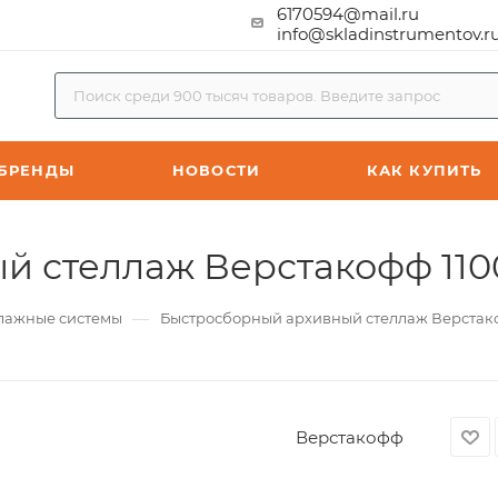
6170594@mail.ru
info@skladinstrumentov.r
БРЕНДЫ
НОВОСТИ
КАК КУПИТЬ
 стеллаж Верстакофф 110
—
лажные системы
Быстросборный архивный стеллаж Верстако
Верстакофф