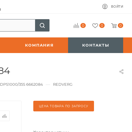
ВОЙТИ
u
0
0
0
КОМПАНИЯ
КОНТАКТЫ
84
—
DPS1000/35S 6662084
REDVERG
ЦЕНА ТОВАРА ПО ЗАПРОСУ