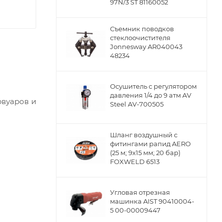
97N/3 ST 81160052
Съемник поводков
стеклоочистителя
Jonnesway AR040043
48234
Осушитель с регулятором
давления 1/4 до 9 атм AV
рвуаров и
Steel AV-700505
Шланг воздушный с
фитингами рапид AERO
(25 м; 9x15 мм; 20 бар)
FOXWELD 6513
Угловая отрезная
машинка AIST 90410004-
5 00-00009447