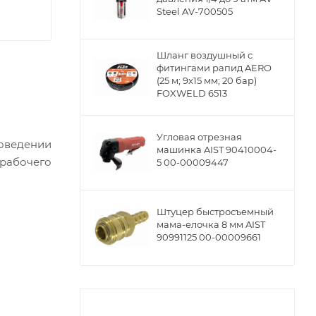
Steel AV-700505
Шланг воздушный с
фитингами рапид AERO
(25 м; 9x15 мм; 20 бар)
FOXWELD 6513
Угловая отрезная
роведении
машинка AIST 90410004-
 рабочего
5 00-00009447
Штуцер быстросъемный
мама-елочка 8 мм AIST
90991125 00-00009661