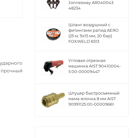
Jonnesway AR040043
48234
Шланг воздушный с
фитингами рапид AERO
(25 м; 9x15 мм; 20 бар)
FOXWELD 6513
Угловая отрезная
 ударного
машинка AIST 90410004-
и прочный
5 00-00009447
Штуцер быстросъемный
мама-елочка 8 мм AIST
90991125 00-00009661