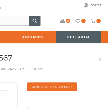
ВОЙТИ
u
0
0
0
КОМПАНИЯ
КОНТАКТЫ
567
—
р MH-24P 20567
Truper
ЦЕНА ТОВАРА ПО ЗАПРОСУ