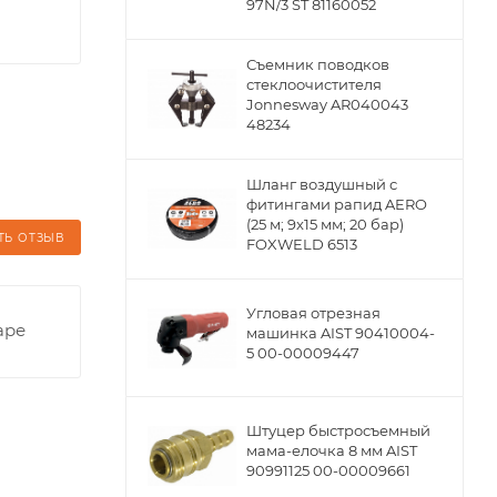
97N/3 ST 81160052
Съемник поводков
стеклоочистителя
Jonnesway AR040043
48234
Шланг воздушный с
фитингами рапид AERO
(25 м; 9x15 мм; 20 бар)
ТЬ ОТЗЫВ
FOXWELD 6513
Угловая отрезная
аре
машинка AIST 90410004-
5 00-00009447
Штуцер быстросъемный
мама-елочка 8 мм AIST
90991125 00-00009661