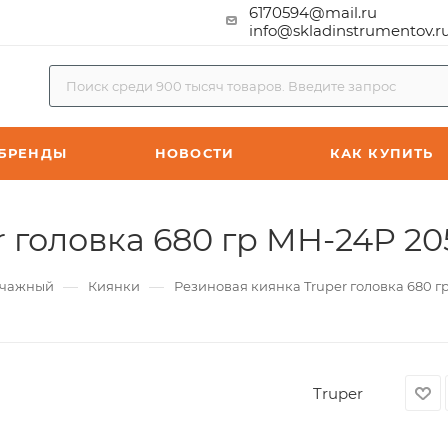
6170594@mail.ru
info@skladinstrumentov.r
БРЕНДЫ
НОВОСТИ
КАК КУПИТЬ
 головка 680 гр MH-24P 20
—
—
ычажный
Киянки
Резиновая киянка Truper головка 680 г
Truper