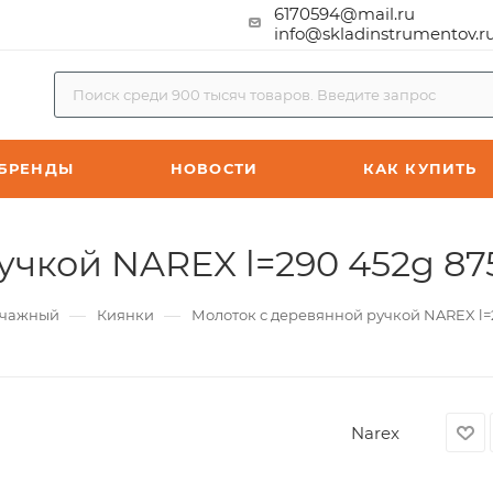
6170594@mail.ru
info@skladinstrumentov.r
БРЕНДЫ
НОВОСТИ
КАК КУПИТЬ
учкой NAREX l=290 452g 87
—
—
ычажный
Киянки
Молоток с деревянной ручкой NAREX l=
Narex