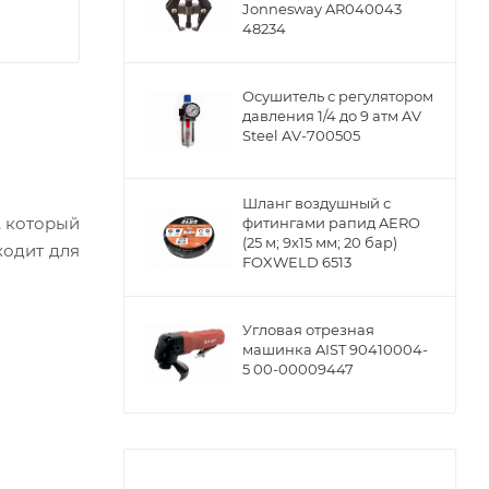
Jonnesway AR040043
48234
Осушитель с регулятором
давления 1/4 до 9 атм AV
Steel AV-700505
Шланг воздушный с
, который
фитингами рапид AERO
(25 м; 9x15 мм; 20 бар)
ходит для
FOXWELD 6513
Угловая отрезная
машинка AIST 90410004-
5 00-00009447