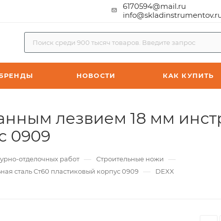
6170594@mail.ru
info@skladinstrumentov.r
БРЕНДЫ
НОВОСТИ
КАК КУПИТЬ
анным лезвием 18 мм инст
с 0909
—
—
турно-отделочных работ
Строительные ножи
—
ная сталь Ст60 пластиковый корпус 0909
DEXX