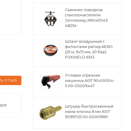
Съемник поводков
стеклоочистителя
Jonnesway AR040043
48234
Шланг воздушный с
фитингами рапид AERO
(25 м; 9x15 мм; 20 бар)
FOXWELD 6513
Угловая отрезная
машинка AIST 90410004-
ТЬ ОТЗЫВ
5 00-00009447
аре
Штуцер быстросъемный
мама-елочка 8 мм AIST
90991125 00-00009661