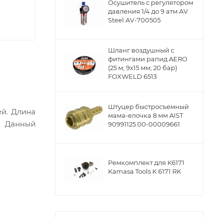
Осушитель с регулятором
давления 1/4 до 9 атм AV
Steel AV-700505
Шланг воздушный с
фитингами рапид AERO
(25 м; 9x15 мм; 20 бар)
FOXWELD 6513
Штуцер быстросъемный
ей. Длина
мама-елочка 8 мм AIST
. Данный
90991125 00-00009661
Ремкомплект для K6171
Kamasa Tools K 6171 RK