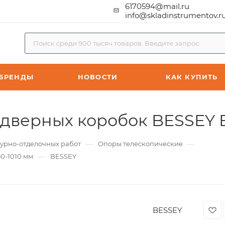
6170594@mail.ru
info@skladinstrumentov.r
БРЕНДЫ
НОВОСТИ
КАК КУПИТЬ
 дверных коробок BESSEY B
—
—
турно-отделочных работ
Опоры телескопические
—
0-1010 мм
BESSEY
BESSEY