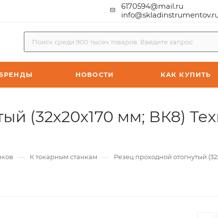
6170594@mail.ru
info@skladinstrumentov.r
БРЕНДЫ
НОВОСТИ
КАК КУПИТЬ
ый (32х20х170 мм; ВК8) Тех
—
—
нков
К токарным станкам
Резец проходной отогнутый (32