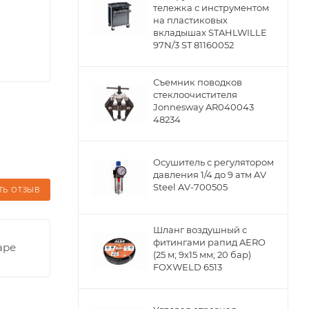
тележка с инструментом
на пластиковых
вкладышах STAHLWILLE
97N/3 ST 81160052
Съемник поводков
стеклоочистителя
Jonnesway AR040043
48234
Осушитель с регулятором
давления 1/4 до 9 атм AV
Steel AV-700505
ТЬ ОТЗЫВ
Шланг воздушный с
фитингами рапид AERO
аре
(25 м; 9x15 мм; 20 бар)
FOXWELD 6513