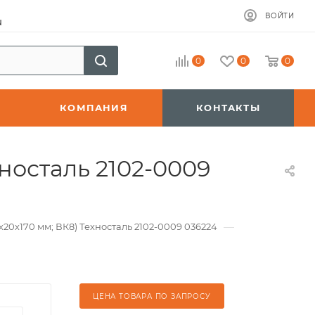
ВОЙТИ
u
0
0
0
КОМПАНИЯ
КОНТАКТЫ
носталь 2102-0009
—
х20х170 мм; ВК8) Техносталь 2102-0009 036224
ЦЕНА ТОВАРА ПО ЗАПРОСУ