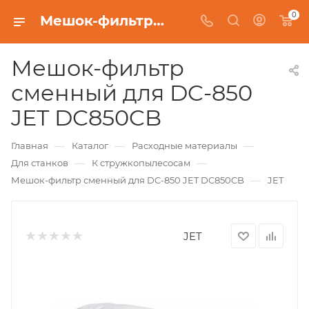
0
Мешок-фильтр сменный для DC-850 JET DC850CB
Мешок-фильтр
сменный для DC-850
JET DC850CB
—
—
—
Главная
Каталог
Расходные материалы
—
—
Для станков
К стружкопылесосам
—
Мешок-фильтр сменный для DC-850 JET DC850CB
JET
JET