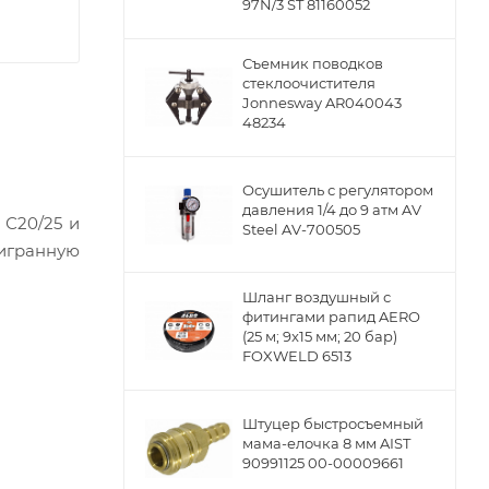
97N/3 ST 81160052
Съемник поводков
стеклоочистителя
Jonnesway AR040043
48234
Осушитель с регулятором
давления 1/4 до 9 атм AV
 С20/25 и
Steel AV-700505
тигранную
Шланг воздушный с
фитингами рапид AERO
(25 м; 9x15 мм; 20 бар)
FOXWELD 6513
Штуцер быстросъемный
мама-елочка 8 мм AIST
90991125 00-00009661