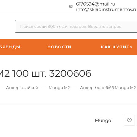
6170594@mail.ru
info@skladinstrumentov.r
БРЕНДЫ
НОВОСТИ
КАК КУПИТЬ
2 100 шт. 3200606
—
—
—
Анкер с гайкой
Mungo M2
Анкер-болт 6/65 Mungo M2 
Mungo