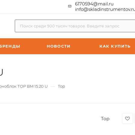
6170594@mail.ru
info@skladinstrumentov.r
БРЕНДЫ
НОВОСТИ
КАК КУПИТЬ
U
—
ноблок ТОР BM 15.20 U
Тор
Тор