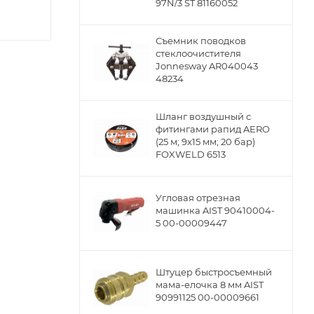
97N/3 ST 81160052
Съемник поводков
стеклоочистителя
Jonnesway AR040043
48234
Шланг воздушный с
фитингами рапид AERO
(25 м; 9x15 мм; 20 бар)
FOXWELD 6513
Угловая отрезная
машинка AIST 90410004-
5 00-00009447
Штуцер быстросъемный
мама-елочка 8 мм AIST
90991125 00-00009661