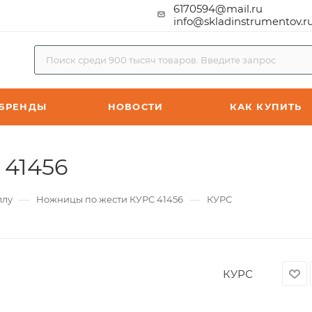
6170594@mail.ru
info@skladinstrumentov.r
БРЕНДЫ
НОВОСТИ
КАК КУПИТЬ
 41456
—
—
ллу
Ножницы по жести КУРС 41456
КУРС
КУРС