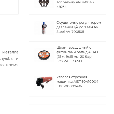
Jonnesway AR040043
48234
Осушитель с регулятором
давления 1/4 до 9 атм AV
Steel AV-700505
Шланг воздушный с
в металла
фитингами рапид AERO
(25 м; 9x15 мм; 20 бар)
службы и
FOXWELD 6513
во время
Угловая отрезная
машинка AIST 90410004-
5 00-00009447