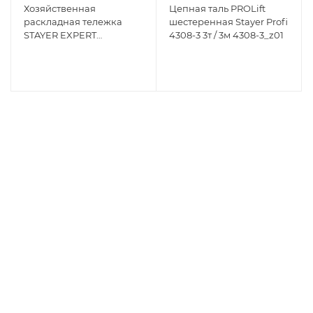
Хозяйственная
Цепная таль PROLift
раскладная тележка
шестеренная Stayer Profi
STAYER EXPERT
4308-3 3т / 3м 4308-3_z01
максимальная нагрузка
70кг 38755-70