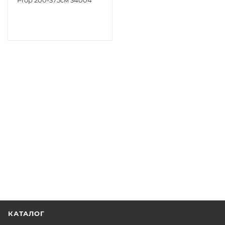
Prop 200-375см 34004
КАТАЛОГ