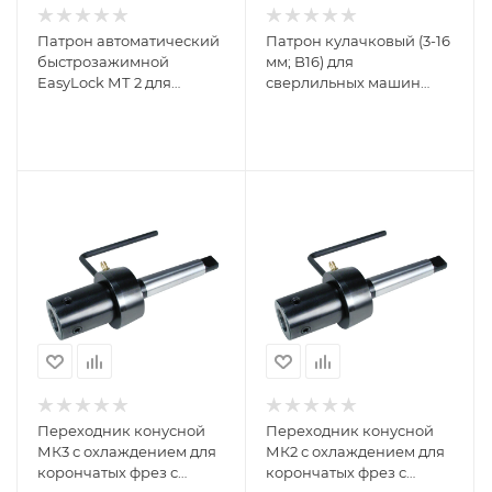
Патрон автоматический
Патрон кулачковый (3-16
быстрозажимной
мм; B16) для
EasyLock МТ 2 для
сверлильных машин
корончатых фрез с
RUKO 108117
хвостовиком Weldon 19
RUKO 108312
Переходник конусной
Переходник конусной
МК3 с охлаждением для
МК2 с охлаждением для
корончатых фрез с
корончатых фрез с