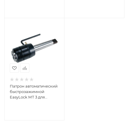
хвостовиком Weldon 19
хвостовиком Weldon 19
RUKO 108303
RUKO 108302
Патрон автоматический
быстрозажимной
EasyLock МТ 3 для
корончатых фрез с
хвостовиком Weldon 19
RUKO 108313