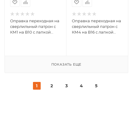
Оправка переходная на
Оправка переходная на
сверлильный патрон с
сверлильный патрон с
КМ1 на B10 с лапкой
КМ4 на B16 с лапкой
GRIFF 020618
GRIFF 020743
ПОКАЗАТЬ ЕЩЕ
1
2
3
4
5