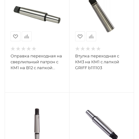
Оправка переходная на
Втулка переходная с
сверлильный патрон с
КМ3 на КМ1 с лапкой
КМ1 на B12 с лапкой
GRIFF b111103
GRIFF b161009