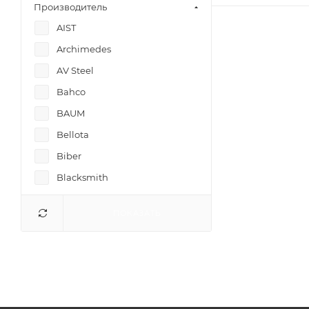
Производитель
AIST
Archimedes
AV Steel
Bahco
BAUM
Bellota
Biber
Blacksmith
CIMCO
ПОКАЗАТЬ
DENZEL
DEXX
FORCE
HANS
HAUPA